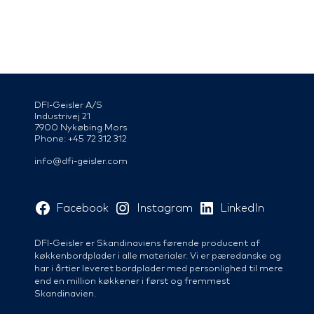
DFI-Geisler A/S
Industrivej 21
7900 Nykøbing Mors
Phone: +45 72 312 312
info@dfi-geisler.com
Facebook
Instagram
LinkedIn
DFI-Geisler er Skandinaviens førende producent af
køkkenbordplader i alle materialer. Vi er pæredanske og
har i årtier leveret bordplader med personlighed til mere
end en million køkkener i først og fremmest
Skandinavien.